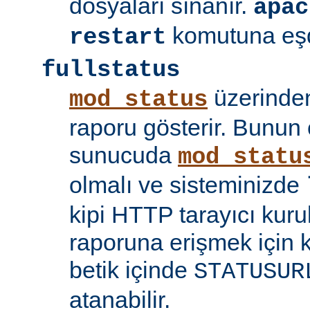
dosyaları sınanır.
apac
komutuna eşd
restart
fullstatus
üzerinden
mod_status
raporu gösterir. Bunun 
sunucuda
mod_statu
olmalı ve sisteminizde
kipi HTTP tarayıcı kuru
raporuna erişmek için 
betik içinde
STATUSUR
atanabilir.