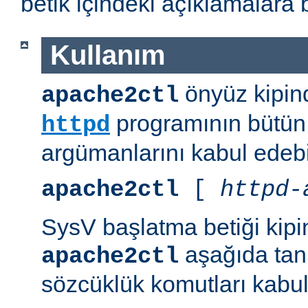
betik içindeki açıklamalara 
Kullanım
önyüz kipind
apache2ctl
programının bütün 
httpd
argümanlarını kabul edebil
apache2ctl
[
httpd-
SysV başlatma betiği kipi
aşağıda tanı
apache2ctl
sözcüklük komutları kabul