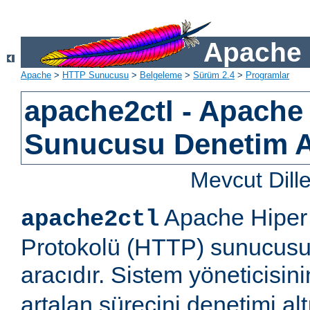
Apache 
Apache
>
HTTP Sunucusu
>
Belgeleme
>
Sürüm 2.4
>
Programlar
apache2ctl - Apach
Sunucusu Denetim 
Mevcut Dill
Apache Hiper 
apache2ctl
Protokolü (HTTP) sunucusu 
aracıdır. Sistem yöneticisi
artalan sürecini denetimi al