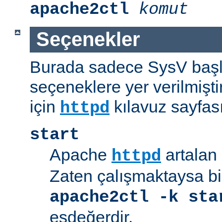
apache2ctl
komut
Seçenekler
Burada sadece SysV başl
seçeneklere yer verilmişt
için
kılavuz sayfas
httpd
start
Apache
artalan 
httpd
Zaten çalışmaktaysa bir
apache2ctl -k sta
eşdeğerdir.