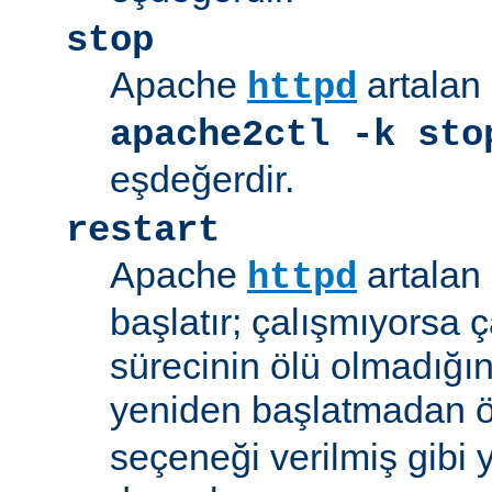
stop
Apache
artalan 
httpd
apache2ctl -k sto
eşdeğerdir.
restart
Apache
artalan 
httpd
başlatır; çalışmıyorsa çal
sürecinin ölü olmadığı
yeniden başlatmadan 
seçeneği verilmiş gibi