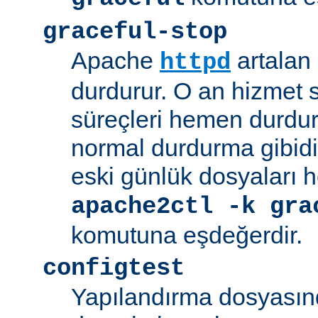
graceful-stop
Apache
artalan
httpd
durdurur. O an hizmet
süreçleri hemen durdu
normal durdurma gibidir
eski günlük dosyaları 
apache2ctl -k gra
komutuna eşdeğerdir.
configtest
Yapılandırma dosyasın