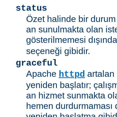
status
Özet halinde bir durum 
an sunulmakta olan ist
gösterilmemesi dışınd
seçeneği gibidir.
graceful
Apache
artalan
httpd
yeniden başlatır; çalışmı
an hizmet sunmakta ola
hemen durdurmaması d
yeniden başlatma gibidi