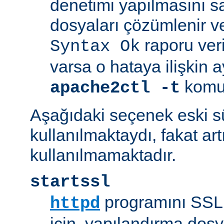
denetimi yapılmasını s
dosyaları çözümlenir ve
raporu veril
Syntax Ok
varsa o hataya ilişkin ayrı
komut
apache2ctl -t
Aşağıdaki seçenek eski 
kullanılmaktaydı, fakat art
kullanılmamaktadır.
startssl
programını SSL 
httpd
için, yapılandırma dosya